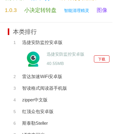
1.0.3
小决定转转盘
图像
智能清理精灵
搜索
本类排行
迅捷安防监控安卓版
1
迅捷安防监控安卓版
下载
40.55MB
雷达加速WiFi安卓版
2
智读格式阅读器手机版
3
zipper中文版
4
红顶众包安卓版
5
斯泰勒Steller
6