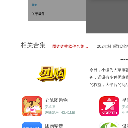
相关合集
团购购物软件合集推荐
----
今日，小编为大家推
务，还设有多种优惠
的权益，大平台的商
仓鼠团购物
星
安卓版
安
趣味娱乐 | 42.41MB
生活
团购精选
俊