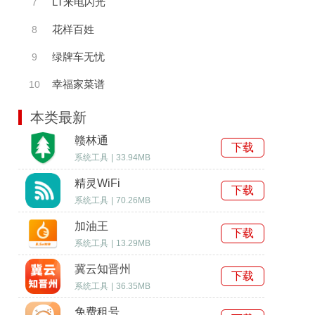
LT来电闪光
7
花样百姓
8
绿牌车无忧
9
幸福家菜谱
10
本类最新
赣林通
下载
系统工具
|
33.94MB
精灵WiFi
下载
系统工具
|
70.26MB
加油王
下载
系统工具
|
13.29MB
冀云知晋州
下载
系统工具
|
36.35MB
免费租号