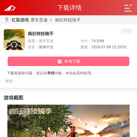
下载详情
红鼠游戏
赛车竞速
>
疯狂特技骑手
举报
疯狂特技骑手
类型：
赛车竞速
大小：
74.55M
语言：
简体中文
更新：
2026-07-09 15:18:02
本地下载
下载资源有问题，请点击
举报
功能，本站会及时处理。
标签：
游戏截图