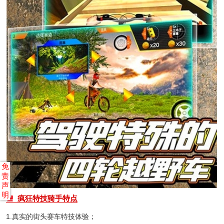
免
责
声
明
疯狂特技骑手特点
1.真实的街头赛车特技体验；