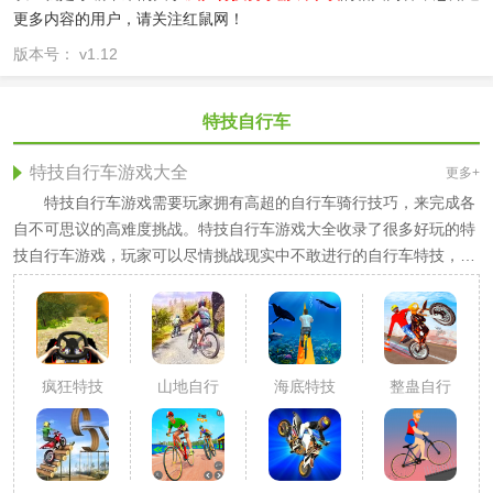
更多内容的用户，请关注红鼠网！
版本号： v1.12
特技自行车
特技自行车游戏大全
更多+
特技自行车游戏需要玩家拥有高超的自行车骑行技巧，来完成各
自不可思议的高难度挑战。特技自行车游戏大全收录了很多好玩的特
技自行车游戏，玩家可以尽情挑战现实中不敢进行的自行车特技，乐
趣多多。感兴趣的朋友快来下载吧！
疯狂特技
山地自行
海底特技
整蛊自行
骑手
车下坡赛
自行车
车特技大
师