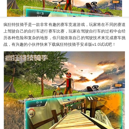
疯狂特技骑手
是一款非常有趣的赛车竞速游戏，玩家将在不同的赛道
上驾驶自己的自行车进行赛车比赛，玩家在驾驶自行车的过程中会经
历各种危险和复杂的地形，你只能依靠自己的驾驶技术来完成赛车挑
战，有兴趣的小伙伴快来下载
疯狂特技骑手安卓版v1.0
试试吧！