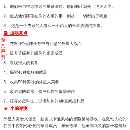
1、他们来自很远很远的星系深处。他们的计划是：消灭人类。
2、但从他们降落在你的农场的那一刻起，一切都出了问题!
3、 这是一个失败的入侵和一个伟大的外星烧烤的故事。
游戏亮点
免
1、在200个美味任务中与邪恶的外星人战斗
责
声
2、提升等级并升级你的家庭成员
明
3、发现强大的装备
4、探索45种疯狂的武器
5、收集50种美味的外星人菜肴
6、改进你的武器、盔甲和你的食物创作
7、掠夺外星科技，以增加你的afk空闲战利品
小编评测
外星人美食入侵
是一款美式卡通风格的冒险策略游戏，在激动人心的
任务中控制你心爱的家庭成员，与爱德华、他全副武装的妻子格蕾丝