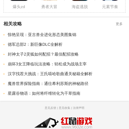
爆头zd
勇者大冒
海盗逃脱
元素节奏
险英雄集
结
相关攻略
更多
惊艳呈现：亚古兽全进化形态美图集锦
德军总部2：新巨像DLC全解析
封神太子2灵狐如何配招？最佳配招攻略
崩坏3女王降临玩法攻略：轻松成为战场主宰
汉字找茬大挑战：王氏嘻哈歌曲通关秘籍全解析
魔兽世界探险指南：通往希利苏斯的神秘路径
星露谷物语：如何将纤维转化为干草指南
意见反馈
|
意见收集
|
法律声明