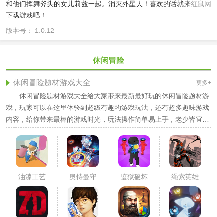
和他们挥舞斧头的女儿莉兹一起。消灭外星人！喜欢的话就来
红鼠网
下载游戏吧！
版本号： 1.0.12
休闲冒险
休闲冒险题材游戏大全
更多+
休闲冒险题材游戏大全给大家带来最新最好玩的休闲冒险题材游
戏，玩家可以在这里体验到超级有趣的游戏玩法，还有超多趣味游戏
内容，给你带来最棒的游戏时光，玩法操作简单易上手，老少皆宜，
非常适合用来打发时间，感兴趣的小伙伴千万不要错过哦！
油漆工艺
奥特曼守
监狱破坏
绳索英雄
3D
卫光之国
3D