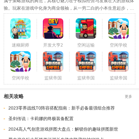
属于策略游戏的典范，其核心魅力在于模拟经营与发展壮大的游戏体
验。玩家在游戏中化身为商业领袖，从一穷二白的小本生意起步，通
过不懈努力，逐步扩张自己的商业版图，直至成就一番商业传奇，成
为名副其实的大亨。
迷糊厨师
开发大亨2
空闲运输
空闲学校
大亨
大亨
大亨无限
钞票
空闲学校
监狱帝国
监狱帝国
监狱帝国
大亨
大亨
大亨破解
大亨内购
版
破解版
相关攻略
更多
2023零界战线T0阵容搭配指南：新手必备最强组合推荐
圣剑传说：卡莉娜的终极装备配置
2024高人气创意游戏拼图大盘点：解锁你的趣味拼图新世