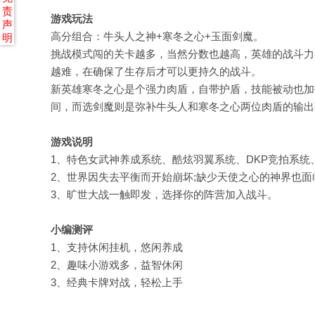
责
游戏玩法
声
高分组合：牛头人之神+寒冬之心+玉面剑魔。
明
挑战模式闯的关卡越多，当然分数也越高，英雄的战斗力
越难，在确保了生存后才可以更持久的战斗。
新英雄寒冬之心是个强力肉盾，自带护盾，技能被动也加
间，而选剑魔则是弥补牛头人和寒冬之心两位肉盾的输出
游戏说明
1、特色女武神养成系统、酷炫羽翼系统、DKP竞拍系
2、世界因失去平衡而开始崩坏;缺少天使之心的神界也面
3、旷世大战一触即发，选择你的阵营加入战斗。
小编测评
1、支持休闲挂机，悠闲养成
2、趣味小游戏多，益智休闲
3、经典卡牌对战，轻松上手