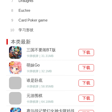
Draughts
7
Euchre
8
Card Poker game
9
学习形状
10
本类最新
三国不要闹BT版
下载
卡牌棋牌
|
31.31MB
萌妹Go
下载
卡牌棋牌
|
32.1MB
谁是卧底
下载
卡牌棋牌
|
58.95MB
元游围棋
下载
卡牌棋牌
|
64.18MB
赛尔战记梦幻女神卡牌对战