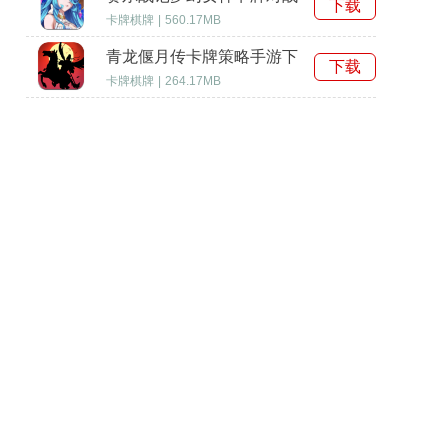
下载
游戏
卡牌棋牌
|
560.17MB
青龙偃月传卡牌策略手游下
下载
载
卡牌棋牌
|
264.17MB