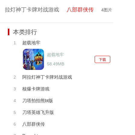
拉灯神丁卡牌对战游戏
八部群侠传
4图片
学习形状
1字
鎖定和篩出 豪華
本类排行
超载地牢
1
超载地牢
下载
58.49MB
阿拉灯神丁卡牌对战游戏
2
核爆卡牌游戏
3
刀塔拍拍熊bt版
4
刀塔英雄飞升版
5
八部群侠传
6