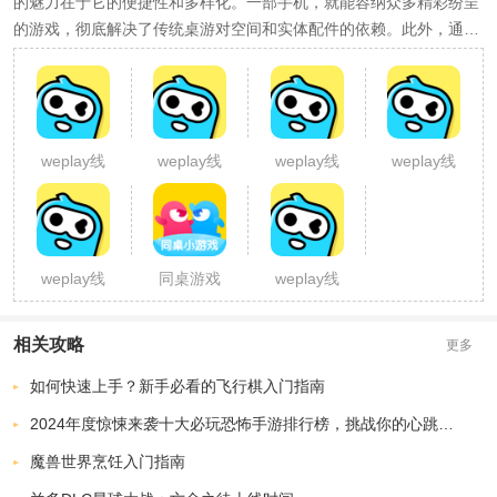
的魅力在于它的便捷性和多样化。一部手机，就能容纳众多精彩纷呈
的游戏，彻底解决了传统桌游对空间和实体配件的依赖。此外，通过
网络连接，手机桌游还能打破地理界限，让玩家与世界各地的朋友一
起享受游戏的乐趣，极大地丰富了游戏的社交和互动体验。
weplay线
weplay线
weplay线
weplay线
上桌游下
上桌游
上桌游官
上桌游吧
载ios
网
weplay线
同桌游戏
weplay线
上桌游游
上桌游游
模拟器
官网
相关攻略
更多
如何快速上手？新手必看的飞行棋入门指南
2024年度惊悚来袭十大必玩恐怖手游排行榜，挑战你的心跳极限
魔兽世界烹饪入门指南