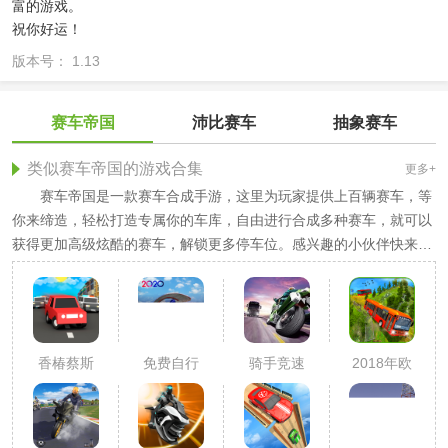
富的游戏。
祝你好运！
版本号： 1.13
赛车帝国
沛比赛车
抽象赛车
类似赛车帝国的游戏合集
更多+
赛车帝国是一款赛车合成手游，这里为玩家提供上百辆赛车，等
你来缔造，轻松打造专属你的车库，自由进行合成多种赛车，就可以
获得更加高级炫酷的赛车，解锁更多停车位。感兴趣的小伙伴快来试
试吧！
香椿蔡斯
免费自行
骑手竞速
2018年欧
车特
洲货币基
技-2020年
金组织
最佳特技
自行车比