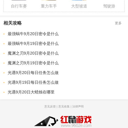
赛
自行车赛
重力车手
大型坡道
驾驶游
车摩托车
比赛手游
戏：雷克
手2019-极
萨斯LC
相关攻略
限赛
500 2020
更多
最强蜗牛9月20日密令是什么
最强蜗牛9月19日密令是什么
魔渊之刃9月20日密令是什么
魔渊之刃9月19日密令是什么
光遇9月20日每日任务怎么做
光遇9月19日每日任务怎么做
光遇9月20日大蜡烛在哪里
意见反馈
|
意见收集
|
法律声明