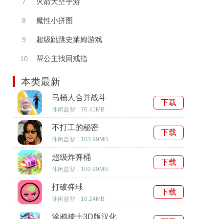
火箭天空手游
7
魔性小拼图
8
超级跳跳史莱姆游戏
9
帮公主找回戒指
10
本类最新
马桶人合并战斗
下载
休闲益智
|
76.41MB
不打工的秘密
下载
休闲益智
|
103.99MB
超级炸弹桶
下载
休闲益智
|
100.99MB
打破弹球
下载
休闲益智
|
16.24MB
涂鸦骑士3D版汉化