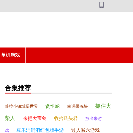
单机游戏
合集推荐
抓住火
贪恰蛇
莱拉小镇城堡世界
幸运果冻块
柴人
来把大宝剑
收拾砖头君
放出来游
豆乐消消消红包版手游
过人贼六游戏
戏