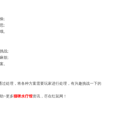
偷;
思;
哦。
挑战;
麻烦;
案。
通过处理，将各种方案需要玩家进行处理，有兴趣挑战一下的
助~更多
猫咪水疗馆
资讯，尽在红鼠网！