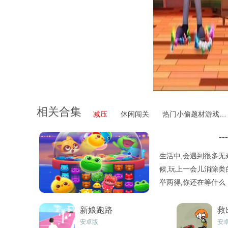
相关合集
减压
休闲闯关
热门小偷题材游戏大全
---
生活中,会遇到很多无
候,玩上一会儿消除类
举两得,你还在等什么
新生活吧！
新娘跑路
救
安卓版
安