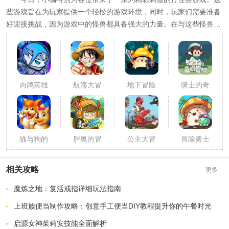
些游戏旨在为玩家提供一个轻松的游戏环境，同时，玩家们需要准备
好迎接挑战，因为游戏中的怪兽都具备强大的力量。在与这些怪兽的
较量中，游戏将变得异常激烈，但无疑，这种紧张而充满乐趣的体
验，将会给玩家们带来无尽的娱乐和快乐。
肉鸽英雄
航海大冒
地下冒险
骑士的奇
大冒险
险
王
幻冒险app
猫与狗的
胖奥的冒
公主大冒
冒险勇士
故事冒险
险
险
游戏
相关攻略
更多
魔炼之地：复活戒指详细玩法指南
上班族便当制作攻略：创意手工便当DIY教程提升你的午餐时光
启源女神茱莉安技能全面解析