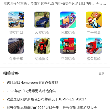
各式各样的车辆，负责将这些活泼的动物安全运送到目的地。今天，
为了让热爱这一独特体验的游戏爱好者们不错过任何精彩，小编特别
挑选并推荐几款精选的动物运输模拟游戏。如果你对这种结合了策
略、技巧和速度感的游戏充满兴趣，那么可别错过了哦！
警察巨型
农家运输
汽车运输
完全可靠
卡车运输
车2023
车游戏
的快递运
输
冬季卡车
运输拖拉
空闲运输
鲨鱼运输
模拟运输
机爬坡
大亨
车
相关攻略
更多
逃脱游戏Homeroom图文通关攻略
2023年热门龙元素游戏精选合集
双星之阴阳师新角色公布并试玩于JUMPFESTA2017
提升逻辑思维能力的2024游戏合集：最强逻辑训练游戏大全