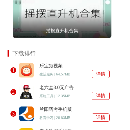
摇摆直升机合集
下载排行
乐宝短视频
1
详情
生活服务
|
64.57MB
老六盒8.0无广告
2
详情
系统工具
|
12.35MB
兰阳药考手机版
3
详情
教育学习
|
28.83MB