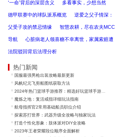
‘一命’背后的深层含义
多看事实，少想当然
德甲联赛中的球队派系概览
逆爱之父子情深：
父受子攻的禁忌情缘
智慧农耕，尽在农夫MCC
导航
心脏病老人领喜糖不幸离世，家属索赔遭
法院驳回背后法理分析
热门新闻
国服最强男枪出装攻略最新更新
风帆纪元飞剪船图纸获取方法
2024年热门篮球手游推荐：精选好玩篮球手游大全
魔炼之地：复活戒指详细玩法指南
航母指挥官2常用基础船员职位介绍
探索苏打世界：武器升级全攻略与独家玩法
打造个性化形象：肢体派对DIY全攻略
2023年王者荣耀段位顺序全面解析