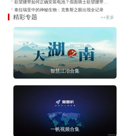
欲望腰带如何正确安装电池？假面骑士欲望腰带全方位解析
泰拉瑞亚中的神秘生物：克鲁斯之眼出现全记录
精彩专题
++更多
智慧江冶合集
一帆视频合集