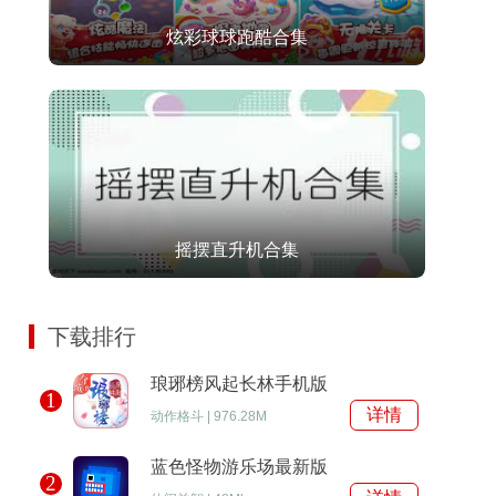
炫彩球球跑酷合集
摇摆直升机合集
下载排行
琅琊榜风起长林手机版
1
详情
动作格斗
|
976.28M
蓝色怪物游乐场最新版
2