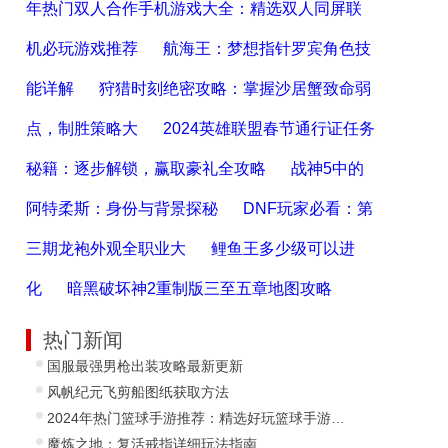
年热门双人合作手机游戏大全：精选双人同屏联
机必玩游戏推荐
航海王：梦想指针罗宾角色技
能详解
狩猎时刻绝密攻略：掌握沙居蟹致命弱
点，制胜策略大
2024英雄联盟春节通行证任务
秘籍：逐步解锁，赢取豪礼全攻略
战神5中的
阿特柔斯：身份与背景探秘
DNF玩家必看：第
三期龙袍外观全职业大
鲤鱼王多少级可以进
化
暗黑破坏神2重制版三至五章地图攻略
热门新闻
国服最强男枪出装攻略最新更新
风帆纪元飞剪船图纸获取方法
2024年热门篮球手游推荐：精选好玩篮球手游大全
魔炼之地：复活戒指详细玩法指南