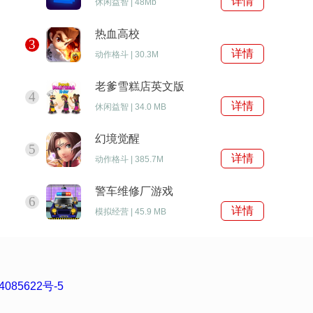
详情
解析
休闲益智
|
48Mb
热血高校
3
详情
动作格斗
|
30.3M
老爹雪糕店英文版
4
详情
休闲益智
|
34.0 MB
幻境觉醒
5
详情
动作格斗
|
385.7M
警车维修厂游戏
6
详情
模拟经营
|
45.9 MB
4085622号-5