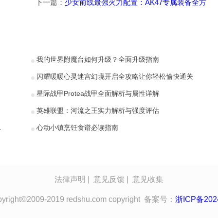
完美通关秘籍
下一篇：
少女前线最强火力配置：AK47专属装备全方位
我的世界附魔台如何升级？全面升级指南
闪耀暖暖心灵迷宫幻境开启全攻略让你轻松愉快通关
星际战甲Protea战甲全面解析与属性详解
揭晓
英雄联盟：河流之王实力解析与强度评估
的树果高效攻略
心动小镇烹饪食谱必读指南
法律声明
|
意见反馈
|
意见收集
ight©2009-2019 redshu.com copyright 备案号：
浙ICP备202