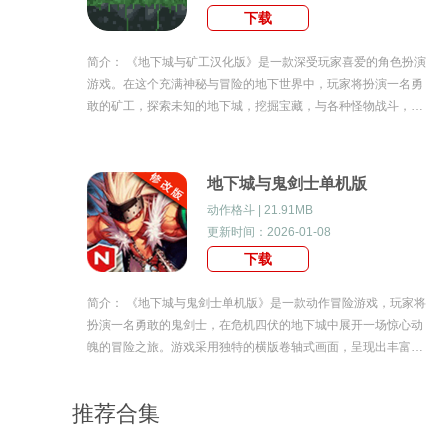
下载
简介： 《地下城与矿工汉化版》是一款深受玩家喜爱的角色扮演
游戏。在这个充满神秘与冒险的地下世界中，玩家将扮演一名勇
敢的矿工，探索未知的地下城，挖掘宝藏，与各种怪物战斗，不
断提升自己的能力，最终成为地下城的传奇人物。游戏画面精
美，剧情丰富，玩法多样，给玩家带来无尽的乐趣
地下城与鬼剑士单机版
动作格斗 | 21.91MB
更新时间：2026-01-08
下载
简介： 《地下城与鬼剑士单机版》是一款动作冒险游戏，玩家将
扮演一名勇敢的鬼剑士，在危机四伏的地下城中展开一场惊心动
魄的冒险之旅。游戏采用独特的横版卷轴式画面，呈现出丰富的
场景和角色设计，为玩家带来身临其境的游戏体验。地下城与鬼
剑士单机版游戏特色1.独特的横版卷轴式画面
推荐合集